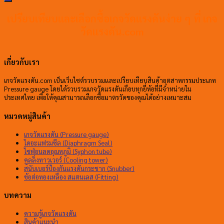
เปรียบเทียบและเลือกซื้อเกจวัดแรงดันง่าย ๆ ที่ เกจ
วัดแรงดัน.com
เกี่ยวกับเรา
เกจวัดแรงดัน.com เป็นเว็บไซต์รวบรวมและเปรียบเทียบสินค้าอุตสาหกรรมประเภท
Pressure gauge โดยได้รวบรวมเกจวัดแรงดันเกือบทุกยี่ห้อที่มีจำหน่ายใน
ประเทศไทย เพื่อให้คุณสามารถเลือกซื้อมาตรวัดของคุณได้อย่างเหมาะสม
หมวดหมู่สินค้า
เกจวัดแรงดัน (Pressure gauge)
ไดอะแฟรมซีล (Diaphragm Seal)
ไซฟ่อนลดอุณหภูมิ (Syphon tube)
คูลลิ่งทาวเวอร์ (Cooling tower)
สนับเบอร์ป้องกันแรงดันกระชาก (Snubber)
ข้อต่อทองเหลือง สแตนเลส (Fitting)
บทความ
ความรู้เกจวัดแรงดัน
สินค้าแนะนำ