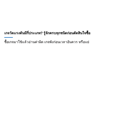
เกจวัดแรงดันมีกี่ประเภท? รู้จักครบทุกชนิดก่อนตัดสินใจซื้อ
ซื้อเกจมาใช้แล้วอ่านค่าผิด เกจพังก่อนเวลาอันควร หรือแย่