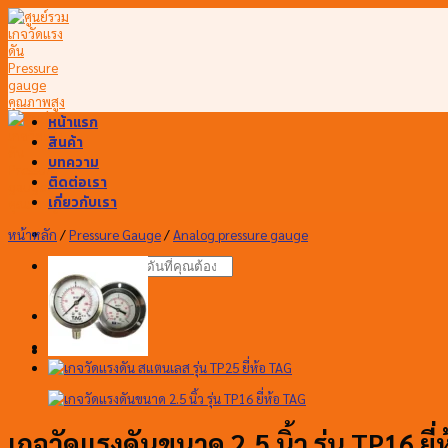
Skip
to
content
หน้าแรก
สินค้า
บทความ
ติดต่อเรา
เกี่ยวกับเรา
หน้าหลัก
/
Pressure Gauge
/
Analog pressure gauge
ค้นหา:
ขอใบเสนอราคา
ขอใบเสนอราคา
เกจวัดแรงดันขนาด 2.5 นิ้ว รุ่น TP16 ยี่