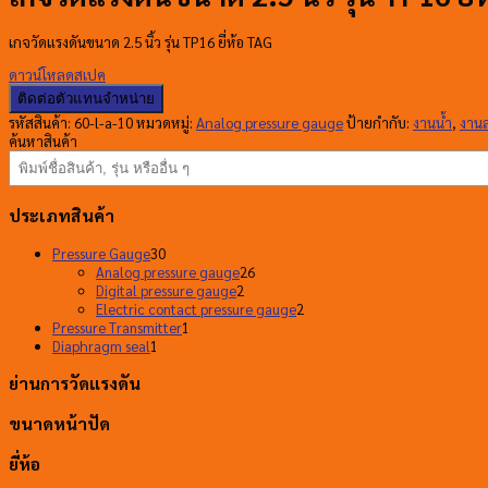
เกจวัดแรงดันขนาด 2.5 นิ้ว รุ่น TP16 ยี่ห้อ TAG
ดาวน์โหลดสเปค
ติดต่อตัวแทนจำหน่าย
รหัสสินค้า:
60-l-a-10
หมวดหมู่:
Analog pressure gauge
ป้ายกำกับ:
งานน้ำ
,
งาน
ค้นหาสินค้า
ประเภทสินค้า
30
Pressure Gauge
30
สินค้า
26
Analog pressure gauge
26
2
สินค้า
Digital pressure gauge
2
สินค้า
2
Electric contact pressure gauge
2
1
สินค้า
Pressure Transmitter
1
1
สินค้า
Diaphragm seal
1
สินค้า
ย่านการวัดแรงดัน
ขนาดหน้าปัด
ยี่ห้อ