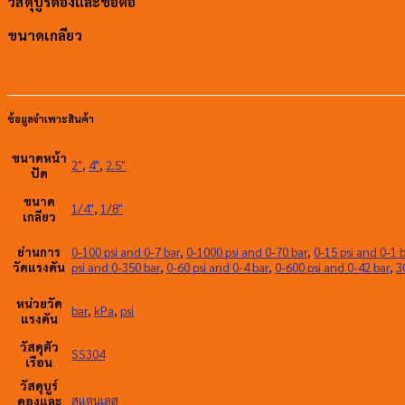
วัสดุบูร์ดองและข้อต่อ
ขนาดเกลียว
ข้อมูลจำเพาะสินค้า
ขนาดหน้า
2"
,
4"
,
2.5"
ปัด
ขนาด
1/4"
,
1/8"
เกลียว
ย่านการ
0-100 psi and 0-7 bar
,
0-1000 psi and 0-70 bar
,
0-15 psi and 0-1 
วัดแรงดัน
psi and 0-350 bar
,
0-60 psi and 0-4 bar
,
0-600 psi and 0-42 bar
,
3
หน่วยวัด
bar
,
kPa
,
psi
แรงดัน
วัสดุตัว
SS304
เรือน
วัสดุบูร์
สแตนเลส
ดองและ