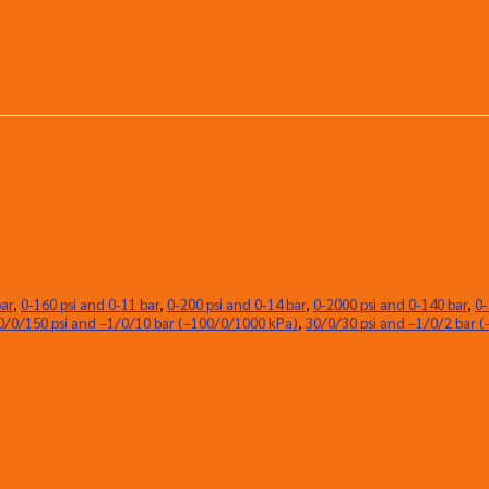
bar
,
0-160 psi and 0-11 bar
,
0-200 psi and 0-14 bar
,
0-2000 psi and 0-140 bar
,
0-
0/0/150 psi and –1/0/10 bar (–100/0/1000 kPa)
,
30/0/30 psi and –1/0/2 bar 