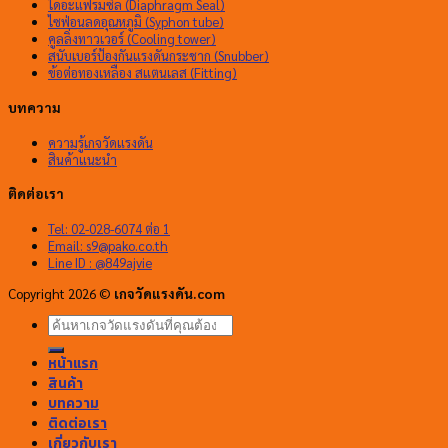
ไดอะแฟรมซีล (Diaphragm Seal)
ไซฟ่อนลดอุณหภูมิ (Syphon tube)
คูลลิ่งทาวเวอร์ (Cooling tower)
สนับเบอร์ป้องกันแรงดันกระชาก (Snubber)
ข้อต่อทองเหลือง สแตนเลส (Fitting)
บทความ
ความรู้เกจวัดแรงดัน
สินค้าแนะนำ
ติดต่อเรา
Tel: 02-028-6074 ต่อ 1
Email:
s9@pako.co.th
Line ID : @849ajvie
Copyright 2026 ©
เกจวัดแรงดัน.com
ค้นหา:
หน้าแรก
สินค้า
บทความ
ติดต่อเรา
เกี่ยวกับเรา