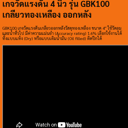
เกจวัดแรงดัน 4 นิ้ว รุ่น GBK100
เกลียวทองเหลือง ออกหลัง
GBK100 เกจวัดแรงดันเกลียวออกหลังวัสดุทองเหลือง ขนาด 4″ ใช้วัดลม
และน้ำทั่วไป มีค่าความแม่นยำ (Accuracy rating) 1.6% เลือกใช้งานได้
ทั้งแบบแห้ง (Dry) หรือแบบเติมน้ำมัน (Oil filled) ติดปีกได้