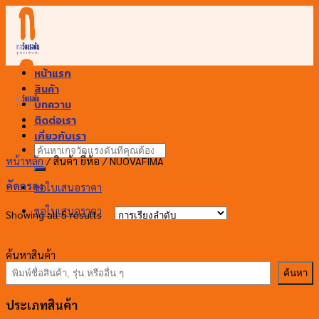
Skip
to
content
หน้าแรก
สินค้า
บทความ
ติดต่อเรา
เกี่ยวกับเรา
ค้นหา:
หน้าหลัก
/
สินค้า ยี่ห้อ
/
NUOVAFIMA
คัดกรอง
ขอใบเสนอราคา
ขอใบเสนอราคา
Showing all 5 results
ค้นหาสินค้า
ค้นหา
ประเภทสินค้า