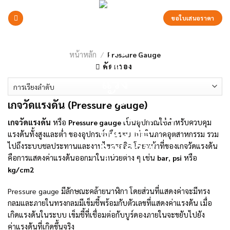
Skip
to
ขอใบเสนอราคา
content
หน้าหลัก
/
Pressure Gauge
คัดกรอง
เกจวัดแรงดัน (Pressure gauge)
เกจวัดแรงดัน
หรือ
Pressure gauge
เป็นอุปกรณ์ใช้สำหรับควบคุม
แรงดันทั้งสูงและต่ำ ของอุปกรณ์หรือระบบท่อในภาคอุตสาหกรรม รวม
ไปถึงระบบชลประทานและงานไฮดรอลิค โดยหน้าที่ของเกจวัดแรงดัน
คือการแสดงค่าแรงดันออกมาในหน่วยต่าง ๆ เช่น
bar
,
psi
หรือ
kg/cm2
Pressure gauge มีลักษณะคล้ายนาฬิกา โดยส่วนที่แสดงค่าจะมีทรง
กลมและภายในทรงกลมมีเข็มชี้พร้อมกับตัวเลขที่แสดงค่าแรงดัน เมื่อ
เกิดแรงดันในระบบ เข็มชี้ที่เชื่อมต่อกับบูร์ดองภายในจะขยับไปยัง
ค่าแรงดันที่เกิดขึ้นจริง