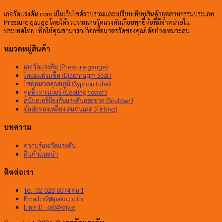
เกจวัดแรงดัน.com เป็นเว็บไซต์รวบรวมและเปรียบเทียบสินค้าอุตสาหกรรมประเภท
Pressure gauge โดยได้รวบรวมเกจวัดแรงดันเกือบทุกยี่ห้อที่มีจำหน่ายใน
ประเทศไทย เพื่อให้คุณสามารถเลือกซื้อมาตรวัดของคุณได้อย่างเหมาะสม
หมวดหมู่สินค้า
เกจวัดแรงดัน (Pressure gauge)
ไดอะแฟรมซีล (Diaphragm Seal)
ไซฟ่อนลดอุณหภูมิ (Syphon tube)
คูลลิ่งทาวเวอร์ (Cooling tower)
สนับเบอร์ป้องกันแรงดันกระชาก (Snubber)
ข้อต่อทองเหลือง สแตนเลส (Fitting)
บทความ
ความรู้เกจวัดแรงดัน
สินค้าแนะนำ
ติดต่อเรา
Tel: 02-028-6074 ต่อ 1
Email:
s9@pako.co.th
Line ID : @849ajvie